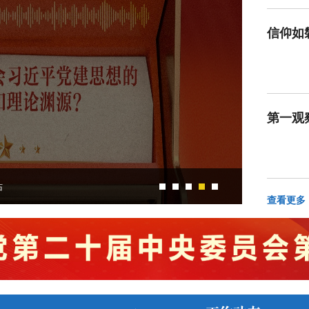
信仰如磐 功勋不朽
悟高尚
第一观
站
查看更多