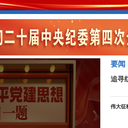
要闻
追寻
伟大征
略布局