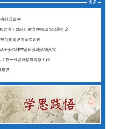
更多
小寨镇董岭村
纪检监察干部队伍教育整顿动员部署会议
进规范化建设向基层延伸
推动全会精神在蓝田落地落细落实
入工作一线调研指导巡察工作
风建设