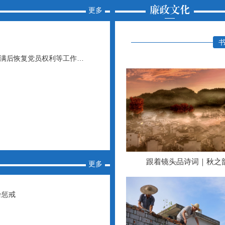
更多
满后恢复党员权利等工作…
跟着镜头品诗词｜秋之
更多
合惩戒