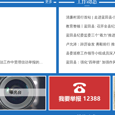
更多
清廉村居行首站 | 走进蓝田县
教育整顿丨蓝田县: 召开全县
蓝田县纪委监委三个“着力”推
卢允涛：踔厉奋发 勇毅前行 
县委巡察工作领导小组成员深
治工作中受理信访举报的…
蓝田县：强化“四举措” 加强作
曝光台