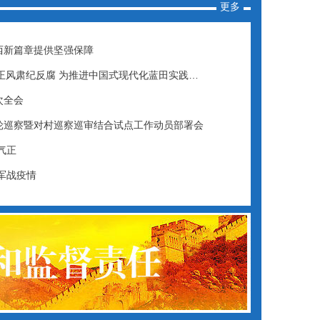
更多
西新篇章提供坚强保障
化正风肃纪反腐 为推进中国式现代化蓝田实践…
次全会
轮巡察暨对村巡察巡审结合试点工作动员部署会
气正
军战疫情