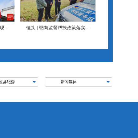
实现安
镜头 | 靶向监督帮扶政策落实落
细
监督
跟着镜头品诗词 | 淡淡薰风庭院
青…