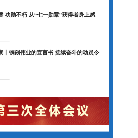
 从“七一勋章”获得者身上感
品质崇…
察丨镌刻伟业的宣言书 接续奋斗的动员令