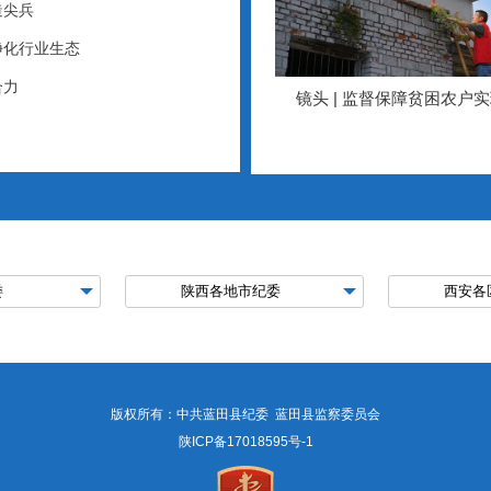
造尖兵
净化行业生态
合力
镜头 | 监督保障贫困农户
居…
抗疫镜头丨做深做实派驻
版权所有：中共蓝田县纪委 蓝田县监察委员会
陕ICP备17018595号-1