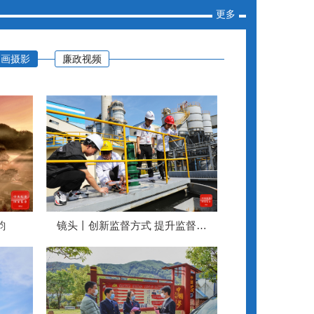
更多
书画摄影
廉政视频
韵
镜头丨创新监督方式 提升监督效
能